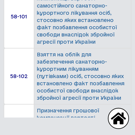
самостійного санаторно-
курортного лікування осіб,
58-101
стосовно яких встановлено
факт позбавлення особистої
свободи внаслідок збройної
агресії проти України
Взяття на облік для
забезпечення санаторно-
курортним лікуванням
58-102
(путівками) осіб, стосовно яких
встановлено факт позбавлення
особистої свободи внаслідок
збройної агресії проти України
Призначення грошової
компенсації вартості
58-36
самостійного санаторно-
курортного лікування осіб з